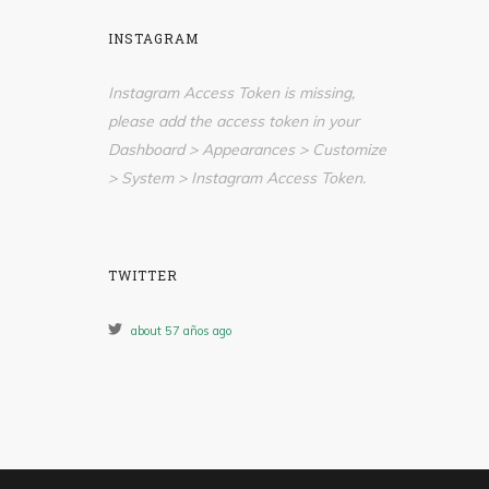
INSTAGRAM
Instagram Access Token is missing,
please add the access token in your
Dashboard > Appearances > Customize
> System > Instagram Access Token.
TWITTER
about 57 años ago