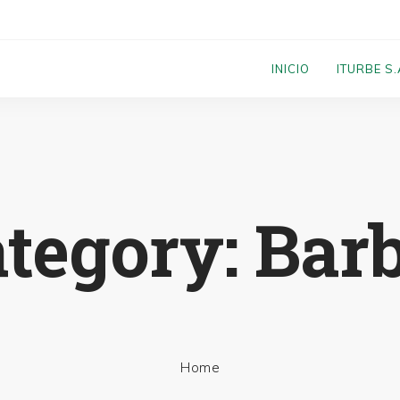
INICIO
ITURBE S.
tegory: Bar
Home